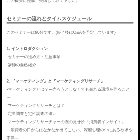
この機会に是非、受講してみて下さい。
セミナーの流れとタイムスケジュール
このセミナーは90分です。(終了後はQ&Aを予定しています)
1. イントロダクション
-セミナーの進め方・注意事項
-講師の自己紹介
2. 『マーケティング』と『マーケティングリサーチ』
-マーケティングとは？～売ろうとしなくても売れる環境を作ること
～
-マーケティングリサーチとは？
-定量調査と定性調査の違い
-マーケティングリサーチャーの腕の見せ所『消費者インサイト』
～消費者の口からはなかなか出てこない、深層心理の中にある欲求や
不満～