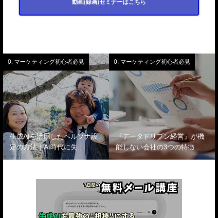
動画(録画)セミナーはこちら
0. マーケティング初心者必見
0. マーケティング初心者必見
生成AIを活用したペルソナ設
『データドリブン経営』が機
定の方法｜AI時代に失…
能しない会社の3つの特徴…