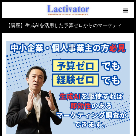
【講座】生成AIを活用した予算ゼロからのマーケティ
【必読】初めての方へ
ングリサーチ
マーケを学ぶブログ
無料メール講座
セミナー開催中！
仕事のご相談・ご依頼