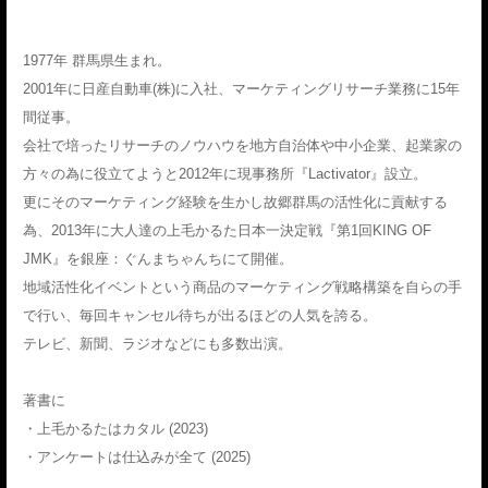
1977年 群馬県生まれ。
2001年に日産自動車(株)に入社、マーケティングリサーチ業務に15年
間従事。
会社で培ったリサーチのノウハウを地方自治体や中小企業、起業家の
方々の為に役立てようと2012年に現事務所『Lactivator』設立。
更にそのマーケティング経験を生かし故郷群馬の活性化に貢献する
為、2013年に大人達の上毛かるた日本一決定戦『第1回KING OF
JMK』を銀座：ぐんまちゃんちにて開催。
地域活性化イベントという商品のマーケティング戦略構築を自らの手
で行い、毎回キャンセル待ちが出るほどの人気を誇る。
テレビ、新聞、ラジオなどにも多数出演。
著書に
・上毛かるたはカタル (2023)
・アンケートは仕込みが全て (2025)