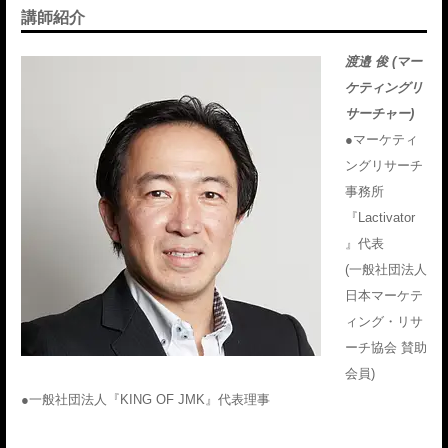
講師紹介
渡
邉 俊 (マー
ケティングリ
サーチャー)
●マーケティ
ングリサーチ
事務所
『Lactivator
』代表
(一般社団法人
日本マーケテ
ィング・リサ
ーチ協会 賛助
会員)
●一般社団法人『KING OF JMK』代表理事