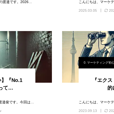
マーケティングリサーチャー(Lactivator代表)の渡邉です。2026年2月にリリースしたマーケティング相談専用のAI『Lactivator AI』。…
2025.03.05
20
0. マーケティング初
『No.1
『エクス
って…
的
こんにちは、マーケティングリサーチャーの渡邉俊です。今回は『No.1調査』についてお話をしたいと思います。最初に伝えておくと、今までLactivato…
w
2023.09.13
20