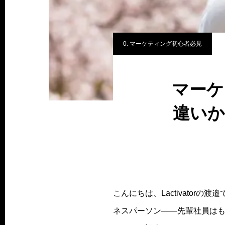
0. マーケティング初心者必見
マーケ
違いか
こんにちは、Lactivato
ネスパーソン——先輩社員はも