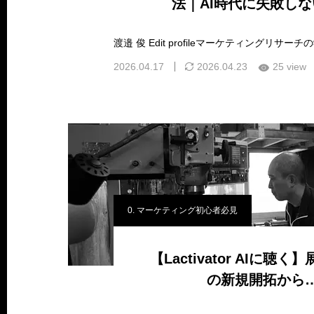
法｜AI時代に失敗し
2026.04.17
2026.04.23
25 view
0. マーケティング初心者必見
【Lactivator AIに聴
の新規開拓から