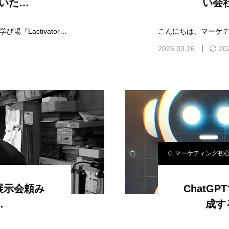
ないた…
い会
渡邉 俊 Edit profileマーケティングリサーチの学び場『Lactivator』代表。自動車会社でマーケティングリサーチに従事後、誰でも気軽にマー…
2026.03.26
20
0. マーケティング初
く】展示会頼み
ChatG
…
成す