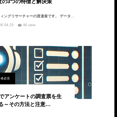
社の3つの特徴と解決策
こんにちは、マーケティングリサーチャーの渡邉俊です。 データに基づく意思決定 勘ではなく数字で判断するいわゆるデータドリブン経営は、今や多くの企業が掲げ…
26.04.23
46 view
心者必見
PTでアンケートの調査票を生
る～その方法と注意…