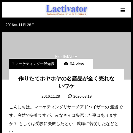
2016年 11月 28日
【必読】初めての方へ
マーケを学ぶブログ
無料メール講座
64 view
1.マーケティング一般知識
セミナー開催中！
作りたてホヤホヤの名産品が全く売れな
いワケ
仕事のご相談・ご依頼
2016.11.28
2020.03.19
こんにちは。マーケティングリサーチアドバイザーの 渡邉で
す。突然で失礼ですが、みなさんは失恋した事はあります
か？ もしくは受験に失敗したとか、就職に苦労したなどと
い…