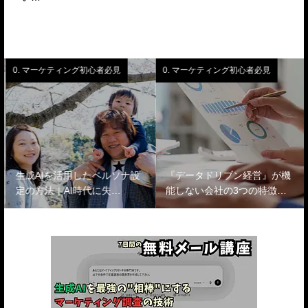
0. マーケティング初心者必見
0. マーケティング初心者必見
生成AIを活用したペルソナ設
『データドリブン経営』が機
定の方法｜AI時代に失…
能しない会社の3つの特徴…