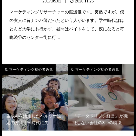
2017.05.02
2020.11.25
マーケティングリサーチャーの渡邉俊です。突然ですが、僕
の友人に昔ナンパ師だったという人がいます。学生時代はほ
とんど大学にも行かず、昼間はバイトをして、夜になると毎
晩渋谷のセンター街に行…
0. マーケティング初心者必見
0. マーケティング初心者必見
生成AIを活用したペルソナ設
『データドリブン経営』が機
定の方法｜AI時代に失…
能しない会社の3つの特徴…