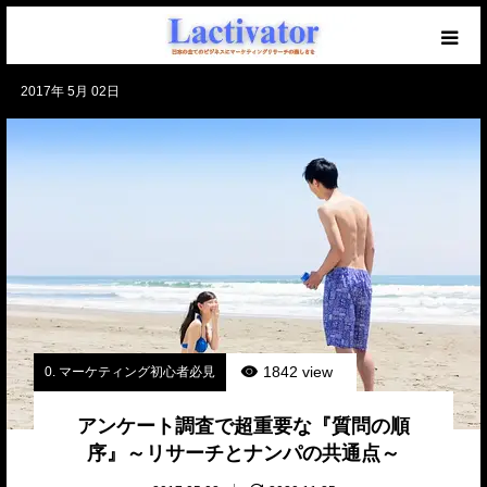
2017年 5月 02日
【必読】初めての方へ
マーケを学ぶブログ
無料メール講座
セミナー開催中！
仕事のご相談・ご依頼
1842 view
0. マーケティング初心者必見
アンケート調査で超重要な『質問の順
序』～リサーチとナンパの共通点～