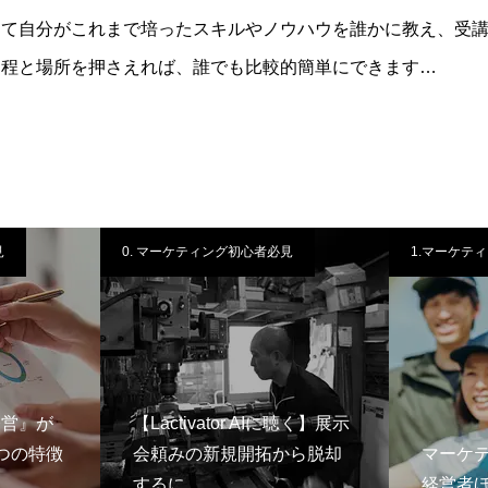
して自分がこれまで培ったスキルやノウハウを誰かに教え、受
日程と場所を押さえれば、誰でも比較的簡単にできます…
見
0. マーケティング初心者必見
1.マーケテ
経営』が
【Lactivator AIに聴く】展示
つの特徴
会頼みの新規開拓から脱却
マーケ
するに…
経営者