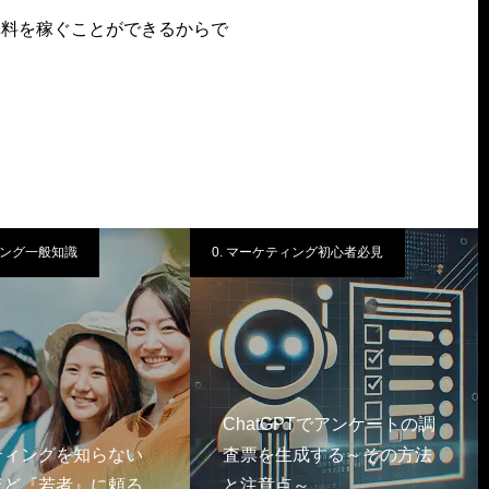
講料を稼ぐことができるからで
ィング一般知識
0. マーケティング初心者必見
ChatGPTでアンケートの調
ティングを知らない
査票を生成する～その方法
ほど『若者』に頼る
と注意点～