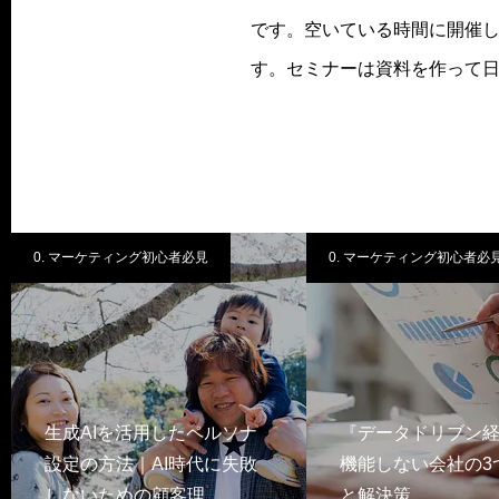
です。空いている時間に開催
す。セミナーは資料を作って
0. マーケティング初心者必見
0. マーケティング初心者必
生成AIを活用したペルソナ
『データドリブン
設定の方法｜AI時代に失敗
機能しない会社の3
しないための顧客理…
と解決策