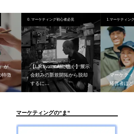
見
1.マーケティング一般知識
0. マーケ
に聴く】展示
Chat
から脱却
マーケティングを知らない
査票を
経営者ほど『若者』に頼る
と注意
マーケティングの”ま”