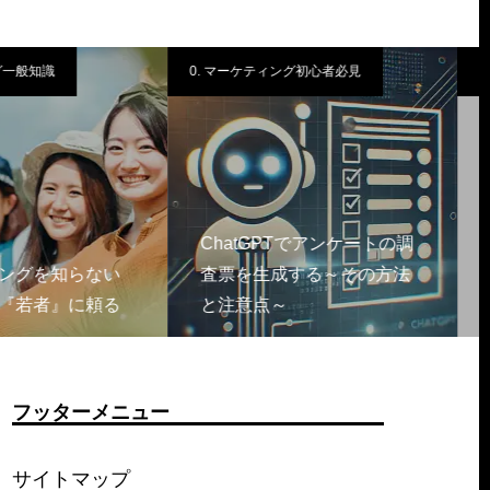
ティング初心者必見
2.定量調査(アンケート調査)
GPTでアンケートの調
『スクリーニング調査』と
生成する～その方法
は？Webアンケート調査の
点～
幅を広げる手法を徹底…
フッターメニュー
サイトマップ