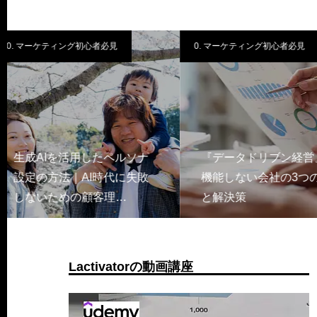
0. マーケティング初心者必見
0. マーケティング初心者必
『データドリブン経営』が
【Lactivator AI
機能しない会社の3つの特徴
会頼みの新規開拓
と解決策
するに…
Lactivatorの動画講座