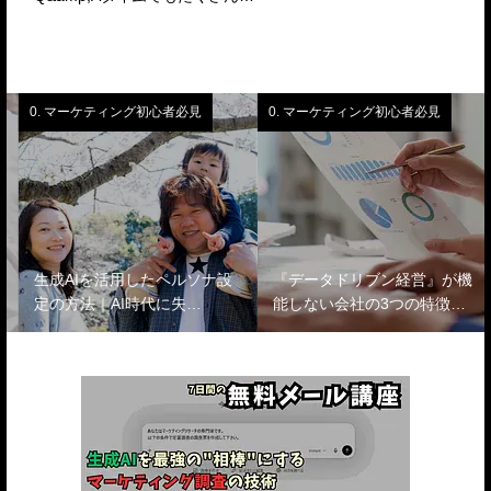
0. マーケティング初心者必見
0. マーケティング初心者必見
生成AIを活用したペルソナ設
『データドリブン経営』が機
定の方法｜AI時代に失…
能しない会社の3つの特徴…