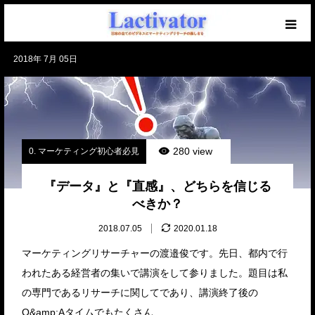
2018年 7月 05日
【必読】初めての方へ
マーケを学ぶブログ
無料メール講座
280 view
0. マーケティング初心者必見
セミナー開催中！
『データ』と『直感』、どちらを信じる
べきか？
仕事のご相談・ご依頼
2018.07.05
2020.01.18
マーケティングリサーチャーの渡邉俊です。先日、都内で行
われたある経営者の集いで講演をして参りました。題目は私
の専門であるリサーチに関してであり、講演終了後の
Q&amp;Aタイムでもたくさん…