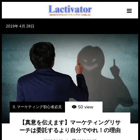
2019年 4月 28日
【必読】初めての方へ
マーケを学ぶブログ
無料メール講座
セミナー開催中！
仕事のご相談・ご依頼
50 view
0. マーケティング初心者必見
【真意を伝えます】マーケティングリサ
ーチは委託するより自分でやれ！の理由