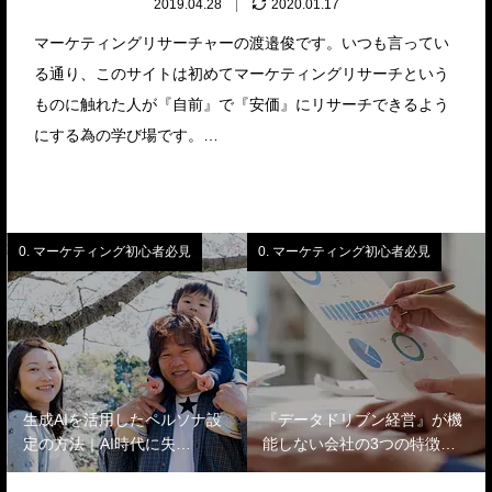
2019.04.28
2020.01.17
マーケティングリサーチャーの渡邉俊です。いつも言ってい
る通り、このサイトは初めてマーケティングリサーチという
ものに触れた人が『自前』で『安価』にリサーチできるよう
にする為の学び場です。…
0. マーケティング初心者必見
0. マーケティング初心者必見
生成AIを活用したペルソナ設
『データドリブン経営』が機
定の方法｜AI時代に失…
能しない会社の3つの特徴…