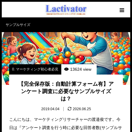
サンプルサイズ
【必読】初めての方へ
マーケを学ぶブログ
無料メール講座
13624 view
0. マーケティング初心者必見
セミナー開催中！
【完全保存版：自動計算フォーム有】ア
ンケート調査に必要なサンプルサイズ
仕事のご相談・ご依頼
は？
2019.04.04
2026.06.25
こんにちは、マーケティングリサーチャーの渡邉俊です。今
日は『アンケート調査を行う時に必要な回答者数(サンプルサ