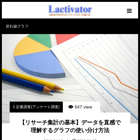
折れ線グラフ
【必読】初めての方へ
マーケを学ぶブログ
無料メール講座
セミナー開催中！
仕事のご相談・ご依頼
647 view
2.定量調査(アンケート調査)
【リサーチ集計の基本】データを直感で
理解するグラフの使い分け方法