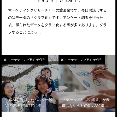
2019.04.19
2020.01.17
マーケティングリサーチャーの渡邉俊です。今日お話しする
のはデータの『グラフ化』です。アンケート調査を行った
後、得られたデータをグラフ化する事が多々あります。グラ
フすることによっ…
0. マーケティング初心者必見
0. マーケティング初心者必見
生成AIを活用したペルソナ設
『データドリブン経営』が機
定の方法｜AI時代に失…
能しない会社の3つの特徴…