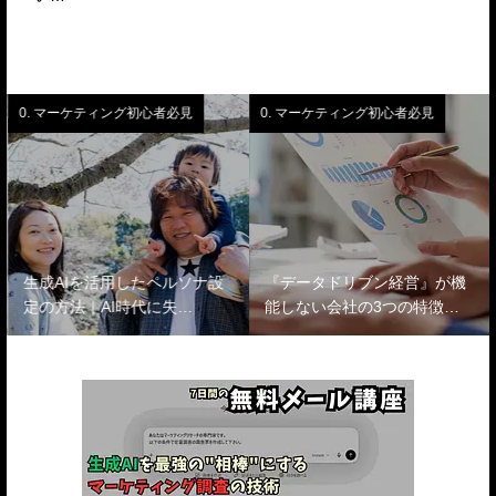
0. マーケティング初心者必見
0. マーケティング初心者必見
生成AIを活用したペルソナ設
『データドリブン経営』が機
定の方法｜AI時代に失…
能しない会社の3つの特徴…