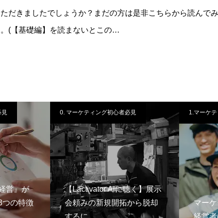
いただきましたでしょうか？まだの方は是非こちらから読んで
。(【基礎編】を読まないとこの…
見
0. マーケティング初心者必見
1.マーケテ
経営』が
【Lactivator AIに聴く】展示
つの特徴
会頼みの新規開拓から脱却
マーケ
するに…
経営者