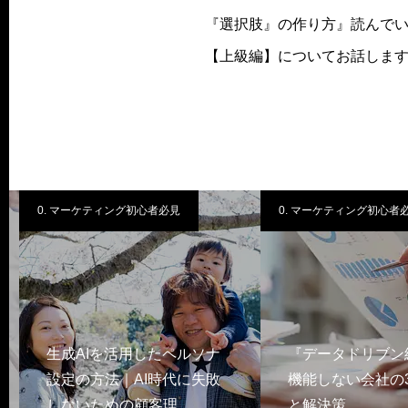
『選択肢』の作り方』読んで
【上級編】についてお話します
0. マーケティング初心者必見
0. マーケティング初心者必
生成AIを活用したペルソナ
『データドリブン
設定の方法｜AI時代に失敗
機能しない会社の3
しないための顧客理…
と解決策