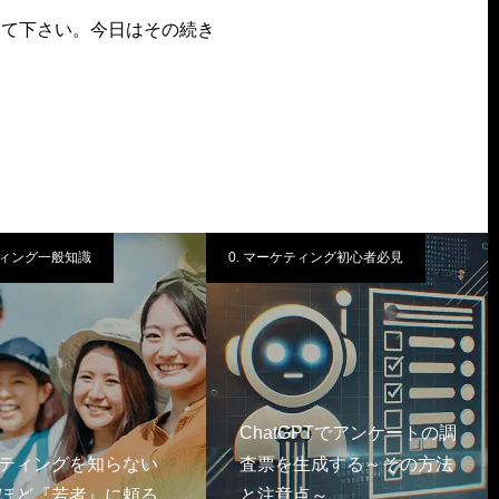
みて下さい。今日はその続き
ィング一般知識
0. マーケティング初心者必見
ChatGPTでアンケートの調
ティングを知らない
査票を生成する～その方法
ほど『若者』に頼る
と注意点～