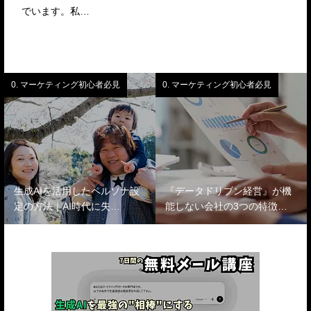
でいます。私…
0. マーケティング初心者必見
0. マーケティング初心者必見
生成AIを活用したペルソナ設
『データドリブン経営』が機
定の方法｜AI時代に失…
能しない会社の3つの特徴…