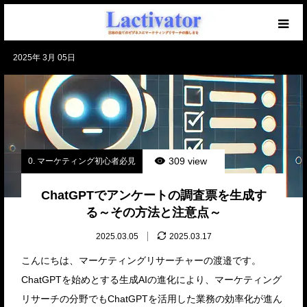
2025年 3月 05日
【必読】初めての方へ
マーケを学ぶブログ
無料メール講座
309 view
0. マーケティング初心者必見
セミナー開催中！
ChatGPTでアンケートの調査票を生成す
る～その方法と注意点～
仕事のご相談・ご依頼
2025.03.05
2025.03.17
こんにちは、マーケティングリサーチャーの渡邉です。
ChatGPTを始めとする生成AIの進化により、マーケティング
リサーチの分野でもChatGPTを活用した業務の効率化が進ん