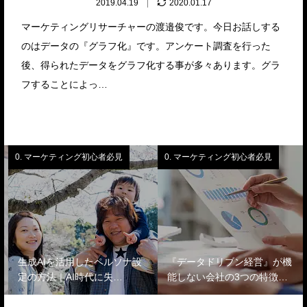
2019.04.19
2020.01.17
マーケティングリサーチャーの渡邉俊です。今日お話しする
のはデータの『グラフ化』です。アンケート調査を行った
後、得られたデータをグラフ化する事が多々あります。グラ
フすることによっ…
0. マーケティング初心者必見
0. マーケティング初心者必見
生成AIを活用したペルソナ設
『データドリブン経営』が機
定の方法｜AI時代に失…
能しない会社の3つの特徴…