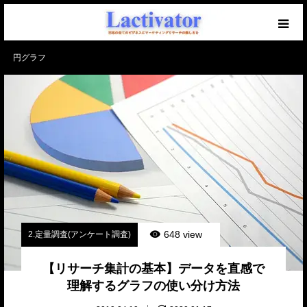
円グラフ
【必読】初めての方へ
マーケを学ぶブログ
無料メール講座
セミナー開催中！
仕事のご相談・ご依頼
648 view
2.定量調査(アンケート調査)
【リサーチ集計の基本】データを直感で
理解するグラフの使い分け方法