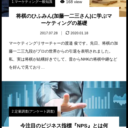
168 view
1.マーケティング一般知識
将棋のひふみん(加藤一二三さん)に学ぶマ
ーケティングの基礎
2017.07.28
2020.01.18
マーケティングリサーチャーの渡邉 俊です。先日、将棋の加
藤一二三九段がプロの世界からの引退を表明されました。
私、実は将棋が結構好きでして、昔からNHKの将棋中継など
を好んで見ており…
2.定量調査(アンケート調査)
今注目のビジネス指標『NPS』とは何