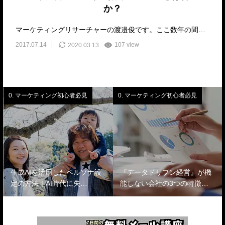
か？
マーケティングリサーチャーの渡邉俊です。ここ数年の間で、様々な企業が『NPS』という…
2017.07.14
107 view
2020.03.13
0. マーケティング初心者必見
0. マーケティング初心者必見
生成AIを活用したペルソナ設
『データドリブン経営』が機
定の方法｜AI時代に失…
能しない会社の3つの特徴…