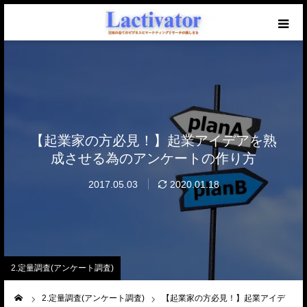
【必読】初めての方へ
マーケを学ぶブログ
無料メール講座
【起業家の方必見！】起業アイデアを熟
成させる為のアンケートの作り方
セミナー開催中！
2017.05.03
2020.01.18
仕事のご相談・ご依頼
2.定量調査(アンケート調査)
ーム
2.定量調査(アンケート調査)
【起業家の方必見！】起業アイデ