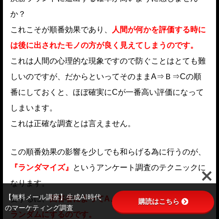
か？
これこそが順番効果であり、
人間が何かを評価する時に
は後に出されたモノの方が良く見えてしまうのです。
これは人間の心理的な現象ですので防ぐことはとても難
しいのですが、だからといってそのままA⇒Ｂ⇒Cの順
番にしておくと、ほぼ確実にCが一番高い評価になって
しまいます。
これは正確な調査とは言えません。
この順番効果の影響を少しでも和らげる為に行うのが、
『ランダマイズ』
というアンケート調査のテクニックに
なります。
【無料メール講座】生成AI時代
要するに、
回答者によってA、B、Cが表示される順番を
購読はこちら
のマーケティング調査
ランダムにするのです。