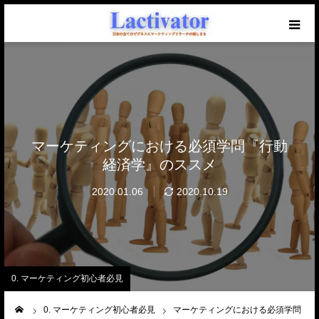
【必読】初めての方へ
マーケを学ぶブログ
無料メール講座
マーケティングにおける必須学問『行動
経済学』のススメ
セミナー開催中！
2020.01.06
2020.10.19
仕事のご相談・ご依頼
0. マーケティング初心者必見
ーム
0. マーケティング初心者必見
マーケティングにおける必須学問