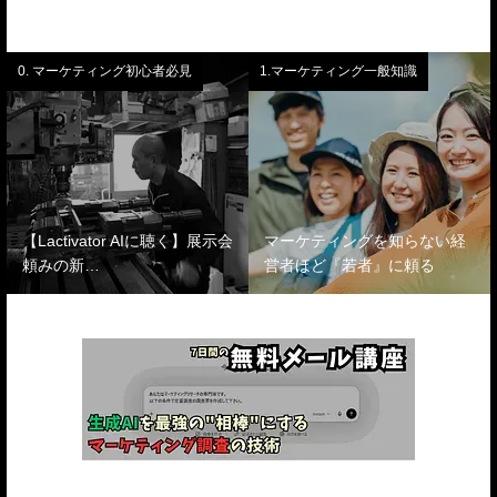
0. マーケティング初心者必見
1.マーケティング一般知識
【Lactivator AIに聴く】展示会
マーケティングを知らない経
頼みの新…
営者ほど『若者』に頼る