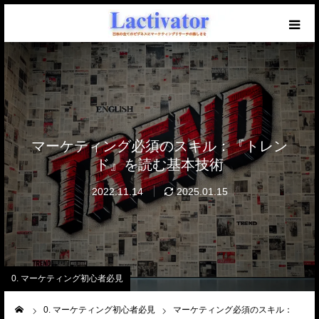
【必読】初めての方へ
マーケを学ぶブログ
無料メール講座
マーケティング必須のスキル：『トレン
ド』を読む基本技術
セミナー開催中！
2022.11.14
2025.01.15
仕事のご相談・ご依頼
0. マーケティング初心者必見
ーム
0. マーケティング初心者必見
マーケティング必須のスキル：