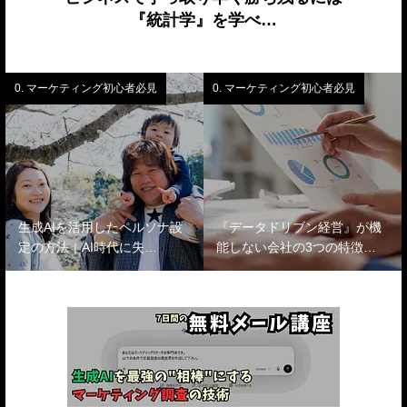
『統計学』を学べ…
0. マーケティング初心者必見
0. マーケティング初心者必見
生成AIを活用したペルソナ設
『データドリブン経営』が機
定の方法｜AI時代に失…
能しない会社の3つの特徴…