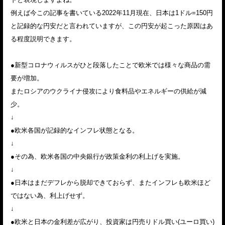
例えば今この記事を書いている2022年11月現在、日本は1ドル=150円
と記録的な円安だと言われていますが、この円安が起こった原因はあ
る程度説明できます。
●新型コロナウィルスがひと段落したことで欧米では様々な商品の需
要が増加。
またロシアのウクライナ侵攻により食料品やエネルギーの供給が減
少。
↓
●欧米各国が記録的なインフレ状態となる。
↓
●その為、欧米各国の中央銀行が政策金利の利上げを実施。
↓
●日本はまだデフレから脱却できておらず、またインフレも欧米ほど
ではない為、利上げせず。
↓
●欧米と日本の金利差が広がり、投資家は円売りドル買い(ユーロ買い)