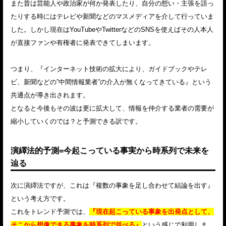
また昔は芸能人や政治家が何か発表したり、自分の想い・主張を語っ
たりする時にはテレビや新聞などのマスメディアを介して行っていま
した。しかし現在はYouTubeやTwitterなどのSNSを使えばその人本人
が直接ファンや有権者に発表できてしまいます。
つまり、『インターネット技術の拡大により、ガイドブックやテレ
ビ、新聞などの”中間情報業者”の介入が無くなってきている』という
共通点が導き出されます。
となると今後もその波は更に拡大して、情報を仲介する業者の需要が
縮小していくのでは？と予測できる訳です。
演繹法的予測=今起こっている事実から時系列で未来を
辿る
次に演繹法ですが、これは『複数の事象を足し合わせて結論を出す』
という考え方です。
これをトレンド予測では、
『現在起こっている事象を出発点として、
そこから想像できる事象を時系列で並べる』
という感じで利用しま